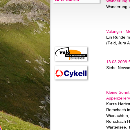
Wanderung z
Wanderung z
Valangin - M
Ein Runde m
(Feld, Jura A
13.08.2008 S
Siehe Newse
Kleine Sonn
Appenzellerv
Kurze Herbs
Rorschach in
Wienachten,
Rorschach H
Wartensee. 