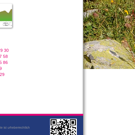
29
30
7
58
5
86
9
29
te ist urheberrechtlich