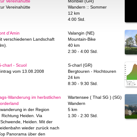
ur Vereinahütte
Monbiel (GR)
ur Vereinahütte
Wandern :: Sommer
12 km
4:00 Std.
ont d'Amin
Valangin (NE)
it verschiedenen Landschaft
Mountain-Bike
lm).
40 km
2:30 - 4:00 Std.
-charl - Scuol
S-charl (GR)
intrag vom 13.08.2008
Bergtouren - Hochtouren
24 km
8:30 - 9:30 Std.
tags-Wanderung im herbstlichen
Wartensee ( Thal SG ) (SG)
orderland
Wandern
twanderung in der Region
5 km
 Richtung Heiden. Via
1:30 - 2:30 Std.
 Schwende, Heiden. Mit der
eidenbahn wieder zurück nach
Top Panorama über den