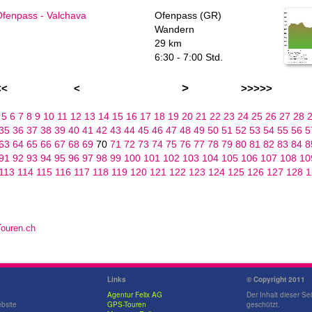
Ofenpass - Valchava
Ofenpass (GR)
Wandern
29 km
6:30 - 7:00 Std.
>
<<
<
>>>>>
4
5
6
7
8
9
10
11
12
13
14
15
16
17
18
19
20
21
22
23
24
25
26
27
28
35
36
37
38
39
40
41
42
43
44
45
46
47
48
49
50
51
52
53
54
55
56
5
63
64
65
66
67
68
69
70
71
72
73
74
75
76
77
78
79
80
81
82
83
84
8
91
92
93
94
95
96
97
98
99
100
101
102
103
104
105
106
107
108
10
113
114
115
116
117
118
119
120
121
122
123
124
125
126
127
128
1
ouren.ch
Links
© Copyright 2011
Agentur Felix AG
Der Inhalt dieser Sei
bsite
GPS-Touren
geschützt.