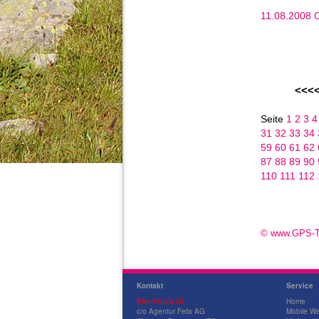
11.08.2008 
<<<
Seite
1
2
3
31
32
33
34
59
60
61
62
87
88
89
90
110
111
112
© www.GPS-T
Kontakt
Service
Bike-Hotels.ch
Home
c/o Agentur Felix AG
Mobile We