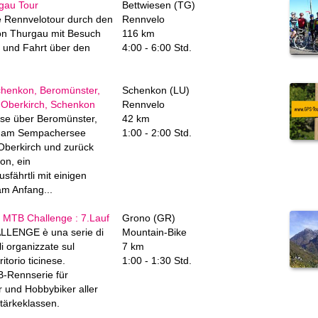
gau Tour
Bettwiesen (TG)
 Rennvelotour durch den
Rennvelo
on Thurgau mit Besuch
116 km
 und Fahrt über den
4:00 - 6:00 Std.
chenkon, Beromünster,
Schenkon (LU)
 Oberkirch, Schenkon
Rennvelo
ise über Beromünster,
42 km
, am Sempachersee
1:00 - 2:00 Std.
Oberkirch und zurück
on, ein
sfährtli mit einigen
m Anfang...
MTB Challenge : 7.Lauf
Grono (GR)
LENGE è una serie di
Mountain-Bike
i organizzate sul
7 km
itorio ticinese.
1:00 - 1:30 Std.
B-Rennserie für
r und Hobbybiker aller
Stärkeklassen.