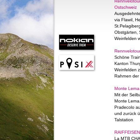
Rennvelotour
Ostschweiz
Ausgedehnte 
via Flawil, He
St.Pelagiber
Obstgärten,
Weinfelden w
Rennvelotour
Schöne Trai
Kanton Thurg
Weinfelden 
Rahmen der 
Monte Lema
Mit der Seilb
Monte Lema.
Pradecolo auf
und zurück ü
Talstation
RAIFFEISEN 
La MTB CHAL