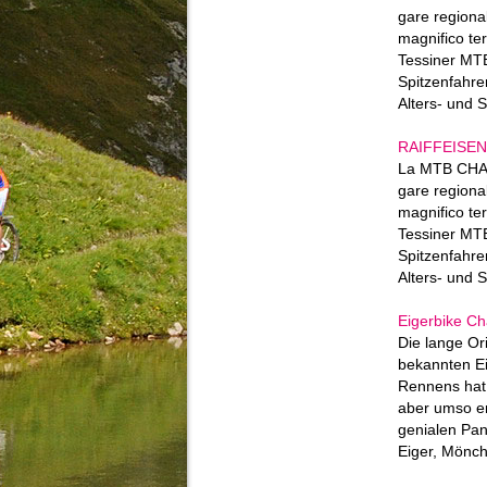
gare regional
magnifico terr
Tessiner MT
Spitzenfahre
Alters- und 
RAIFFEISEN 
La MTB CHAL
gare regional
magnifico terr
Tessiner MT
Spitzenfahre
Alters- und 
Eigerbike Ch
Die lange Ori
bekannten Ei
Rennens hat 
aber umso er
genialen Pa
Eiger, Mönch