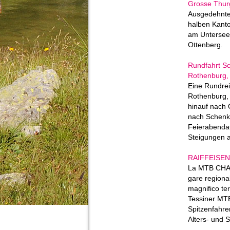
Grosse Thur
Ausgedehnte
halben Kant
am Untersee
Ottenberg.
Rundfahrt S
Rothenburg,
Eine Rundre
Rothenburg
hinauf nach 
nach Schenk
Feierabendau
Steigungen a
RAIFFEISEN 
La MTB CHAL
gare regional
magnifico terr
Tessiner MT
Spitzenfahre
Alters- und 