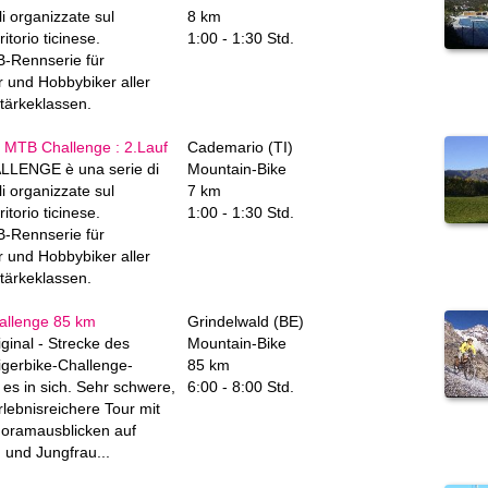
i organizzate sul
8 km
itorio ticinese.
1:00 - 1:30 Std.
B-Rennserie für
r und Hobbybiker aller
Stärkeklassen.
MTB Challenge : 2.Lauf
Cademario (TI)
LENGE è una serie di
Mountain-Bike
i organizzate sul
7 km
itorio ticinese.
1:00 - 1:30 Std.
B-Rennserie für
r und Hobbybiker aller
Stärkeklassen.
allenge 85 km
Grindelwald (BE)
ginal - Strecke des
Mountain-Bike
gerbike-Challenge-
85 km
es in sich. Sehr schwere,
6:00 - 8:00 Std.
lebnisreichere Tour mit
noramausblicken auf
 und Jungfrau...