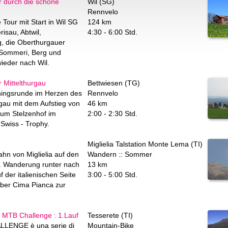
 durch die schöne
Wil (SG)
Rennvelo
Tour mit Start in Wil SG
124 km
risau, Abtwil,
4:30 - 6:00 Std.
g, die Oberthurgauer
 Sommeri, Berg und
ieder nach Wil.
 Mittelthurgau
Bettwiesen (TG)
ningsrunde im Herzen des
Rennvelo
au mit dem Aufstieg von
46 km
zum Stelzenhof im
2:00 - 2:30 Std.
Swiss - Trophy.
Miglielia Talstation Monte Lema (TI)
ahn von Miglielia auf den
Wandern :: Sommer
 Wanderung runter nach
13 km
 der italienischen Seite
3:00 - 5:00 Std.
ber Cima Pianca zur
MTB Challenge : 1.Lauf
Tesserete (TI)
LENGE è una serie di
Mountain-Bike