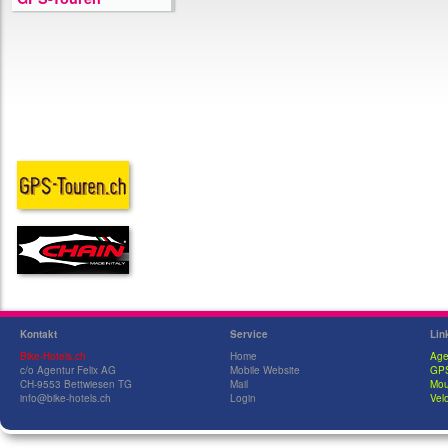
Kontakt
Service
Lin
Bike-Hotels.ch
Home
Age
c/o Agentur Felix AG
Mobile Website
GPS
CH-9553 Bettwiesen TG
Mail
Mou
info@bike-hotels.ch
Login
Velo