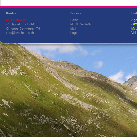
Kontakt
Service
Lin
Bike-Hotels.ch
Home
Age
c/o Agentur Felix AG
Mobile Website
GPS
CH-9553 Bettwiesen TG
Mail
Mou
info@bike-hotels.ch
Login
Velo