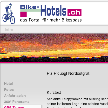
Intro
Piz Picuogl Nordostgrat
Hotel
Fotos
Kurztext
Anfahrtsplan
Schlanke Felspyramide mit allseitig schr
360° Panorama
seiner isolierten Lage eine schöne Aus
GPS-Touren