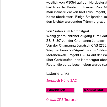
westlich von P.3054 auf den Nordostgra
hart links der Kante durch einen Riss. 
man kleinere Zacken hart links umgeht,
Kante überklettert. Einige Steilpartie
den leichter werdenden Trümmergrat er
Von Süden zum Nordostgrat
Wenig gebräuchlicher Zugang zum Gra
ZS. 3h30' von der Chamanna Jenatsc
Von der Chamanna Jenatsch CAS (2'652m
Weg zur Fuorcla d'Agnel bis zum Südost
Moränenwall, umgeht P.2814 auf der Wes
über Geröllstufen, den Nordostgrat obe
Route, die vorab beschrieben wurde (s.o
Externe Links
Jenatsch-Hütte SAC
Blockieren
Kommentar
© www.GPS-Touren.ch