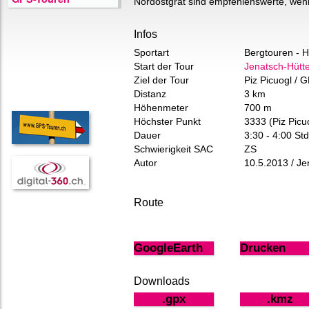
Nordostgrat sind empfehlenswerte, wenig
Infos
Sportart
Bergtouren - 
Start der Tour
Jenatsch-Hütt
Ziel der Tour
Piz Picuogl / 
Distanz
3 km
Höhenmeter
700 m
Höchster Punkt
3333 (Piz Picu
Dauer
3:30 - 4:00 Std
Schwierigkeit SAC
ZS
Autor
10.5.2013 / Je
Route
GoogleEarth
Drucken
Downloads
.gpx
.kmz