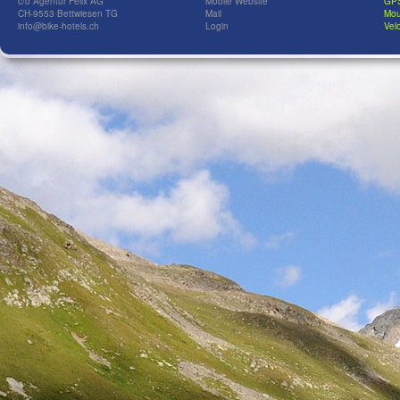
c/o Agentur Felix AG
Mobile Website
GPS
CH-9553 Bettwiesen TG
Mail
Mou
info@bike-hotels.ch
Login
Velo