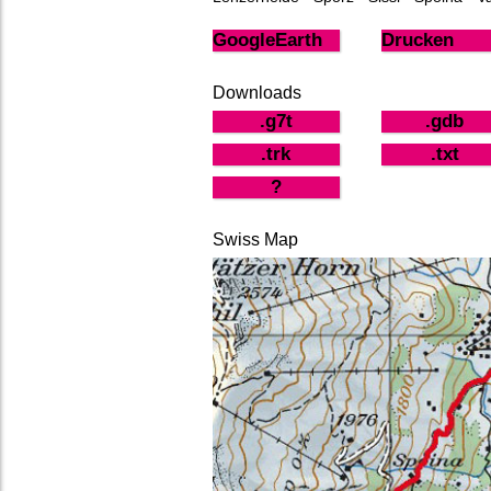
GoogleEarth
Drucken
Downloads
.g7t
.gdb
.trk
.txt
?
Swiss Map