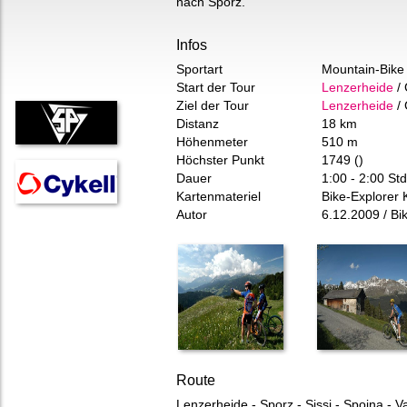
nach Sporz.
Infos
Sportart
Mountain-Bike
Start der Tour
Lenzerheide
/
Ziel der Tour
Lenzerheide
/
Distanz
18 km
Höhenmeter
510 m
Höchster Punkt
1749 ()
Dauer
1:00 - 2:00 Std
Kartenmateriel
Bike-Explorer 
Autor
6.12.2009 / Bik
Route
Lenzerheide - Sporz - Sissi - Spoina - V