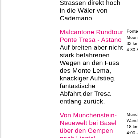
Strassen direkt hoch
in die Wäler von
Cademario
Malcantone Rundtour
Ponte
Mount
Ponte Tresa - Astano
33 k
Auf breiten aber nicht
4:30 
stark befahrenen
Wegen an den Fuss
des Monte Lema,
knackiger Aufstieg,
fantastische
Abfahrt,der Tresa
entlang zurück.
Von Münchenstein-
Münch
Wand
Neuewelt bei Basel
18 k
über den Gempen
4:00 -