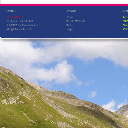
Kontakt
Service
Lin
Bike-Hotels.ch
Home
Age
c/o Agentur Felix AG
Mobile Website
GPS
CH-9553 Bettwiesen TG
Mail
Mou
info@bike-hotels.ch
Login
Velo