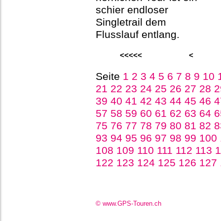
schier endloser
Singletrail dem
Flusslauf entlang.
<<<<<
<
Seite
1
2
3
4
5
6
7
8
9
10
21
22
23
24
25
26
27
28
39
40
41
42
43
44
45
46
57
58
59
60
61
62
63
64
75
76
77
78
79
80
81
82
93
94
95
96
97
98
99
100
108
109
110
111
112
113
122
123
124
125
126
127
© www.GPS-Touren.ch