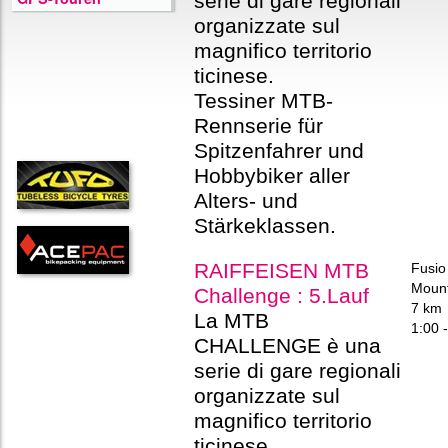
serie di gare regionali
organizzate sul
magnifico territorio
ticinese.
Tessiner MTB-
Rennserie für
Spitzenfahrer und
Hobbybiker aller
Alters- und
Stärkeklassen.
RAIFFEISEN MTB
Fusio
Mount
Challenge : 5.Lauf
7 km
La MTB
1:00 -
CHALLENGE è una
serie di gare regionali
organizzate sul
magnifico territorio
ticinese.