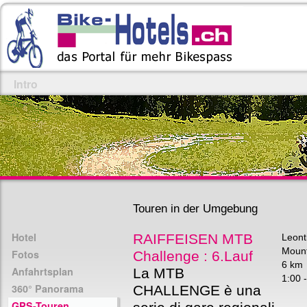
Intro
Touren in der Umgebung
Hotel
RAIFFEISEN MTB
Leont
Mount
Fotos
Challenge : 6.Lauf
6 km
Anfahrtsplan
La MTB
1:00 -
360° Panorama
CHALLENGE è una
GPS-Touren