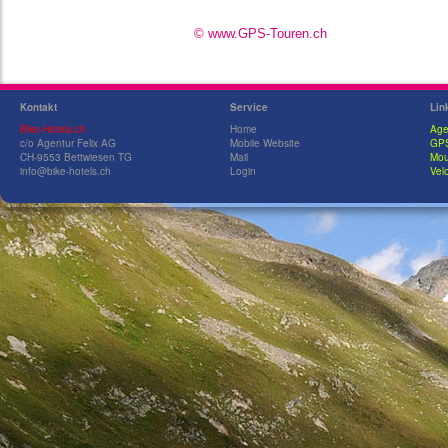
© www.GPS-Touren.ch
Kontakt
Service
Lin
Bike-Hotels.ch
Home
Age
c/o Agentur Felix AG
Mobile Website
GPS
CH-9553 Bettwiesen TG
Mail
Mou
info@bike-hotels.ch
Login
Velo