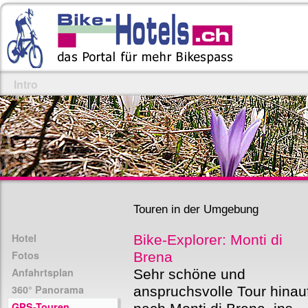
Intro
Touren in der Umgebung
Hotel
Bike-Explorer: Monti di
Fotos
Brena
Anfahrtsplan
Sehr schöne und
360° Panorama
anspruchsvolle Tour hinau
GPS-Touren