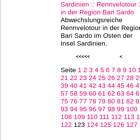
Sardinien :: Rennvelotour 
in der Region Bari Sardo
Abwechslungsreiche
Rennvelotour in der Regio
Bari Sardo im Osten der
Insel Sardinien.
<<<<<
<
Seite
1
2
3
4
5
6
7
8
9
10
21
22
23
24
25
26
27
28
39
40
41
42
43
44
45
46
57
58
59
60
61
62
63
64
75
76
77
78
79
80
81
82
93
94
95
96
97
98
99
100
108
109
110
111
112
113
122
123
124
125
126
127