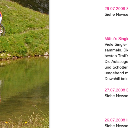
29.07.2008 S
Siehe Newse
Mätu`s Singl
Viele Single-
sammeln. Die
besten Trail
Die Aufstiege
und Schotter
umgehend mit
Downhill bel
27.07.2008 
Siehe Newse
26.07.2008 I
Siehe Newse