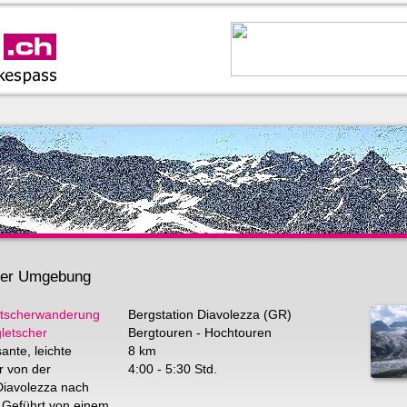
 der Umgebung
etscherwanderung
Bergstation Diavolezza (GR)
letscher
Bergtouren - Hochtouren
ante, leichte
8 km
r von der
4:00 - 5:30 Std.
Diavolezza nach
 Geführt von einem