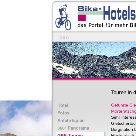
Intro
Touren in
Hotel
Geführte Gl
Morteratschg
Fotos
Sehr interess
Anfahrtsplan
Gletschertou
360° Panorama
Bergstation 
GPS-Touren
Morteratsch.