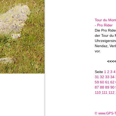
Tour du Mon
- Pro Rider
Die Pro Ride
der Tour du M
Uhrzeigersin
Nendaz, Ver
vor.
<<<
Seite
1
2
3
31
32
33
34
59
60
61
62
87
88
89
90
110
111
112
© www.GPS-T