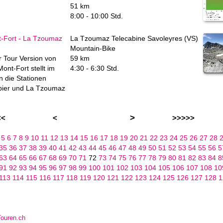
51 km
8:00 - 10:00 Std.
t-Fort - La Tzoumaz
La Tzoumaz Telecabine Savoleyres (VS)
Mountain-Bike
r Tour Version von
59 km
ont-Fort stellt im
4:30 - 6:30 Std.
n die Stationen
bier und La Tzoumaz
>
<<
<
>>>>>
4
5
6
7
8
9
10
11
12
13
14
15
16
17
18
19
20
21
22
23
24
25
26
27
28
35
36
37
38
39
40
41
42
43
44
45
46
47
48
49
50
51
52
53
54
55
56
5
63
64
65
66
67
68
69
70
71
72
73
74
75
76
77
78
79
80
81
82
83
84
8
91
92
93
94
95
96
97
98
99
100
101
102
103
104
105
106
107
108
10
113
114
115
116
117
118
119
120
121
122
123
124
125
126
127
128
1
ouren.ch