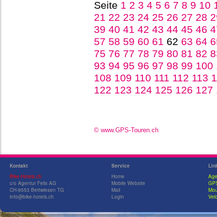
Seite
1
2
3
4
5
6
7
8
9
10
21
22
23
24
25
26
27
28
39
40
41
42
43
44
45
46
57
58
59
60
61
62
63
64
75
76
77
78
79
80
81
82
93
94
95
96
97
98
99
100
108
109
110
111
112
113
122
123
124
125
126
127
© www.GPS-Touren.ch
Kontakt
Service
Lin
Bike-Hotels.ch
Home
Age
c/o Agentur Felix AG
Mobile Website
GPS
CH-9553 Bettwiesen TG
Mail
Mou
info@bike-hotels.ch
Login
Velo