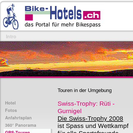
Intro
Touren in der Umgebung
Hotel
Swiss-Trophy: Rüti -
Fotos
Gurnigel
Anfahrtsplan
Die Swiss-Trophy 2008
360° Panorama
ist Spass und Wettkampf
GPS-Touren