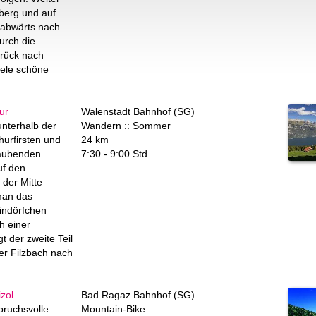
erg und auf
 abwärts nach
urch die
rück nach
iele schöne
ur
Walenstadt Bahnhof (SG)
nterhalb der
Wandern :: Sommer
urfirsten und
24 km
aubenden
7:30 - 9:00 Std.
f den
 der Mitte
man das
indörfchen
h einer
gt der zweite Teil
er Filzbach nach
izol
Bad Ragaz Bahnhof (SG)
pruchsvolle
Mountain-Bike