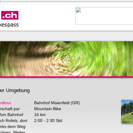
 der Umgebung
ndtour
Bahnhof Maienfeld (GR)
schaft par
Mountain-Bike
 Vom Bahnhof
16 km
ch Rofels, dort
2:00 - 2:30 Std.
inks dem Weg
folgen. Weiter