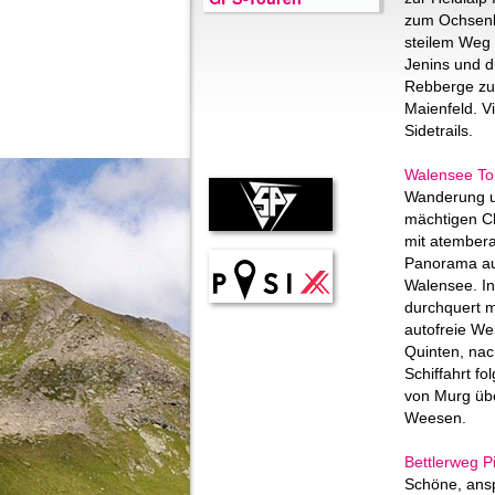
zum Ochsenb
steilem Weg
Jenins und d
Rebberge zu
Maienfeld. V
Sidetrails.
Walensee To
Wanderung u
mächtigen Ch
mit atember
Panorama au
Walensee. In
durchquert 
autofreie We
Quinten, nac
Schiffahrt fol
von Murg üb
Weesen.
Bettlerweg P
Schöne, ans