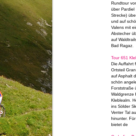
Rundtour vo
über Pardiel
Strecke) übe
und auf schö
Valens mit e
Abstecher ü
auf Waldtrai
Bad Ragaz.
Tour 651 Kle
Die Auffahrt 
Ortsteil Gra
auf Asphalt 
schön angel
Forststraße 
Waldgrenze 
Kleblealm. He
ins Sölder Sk
Venter Tal a
hinunter. Für
bietet de