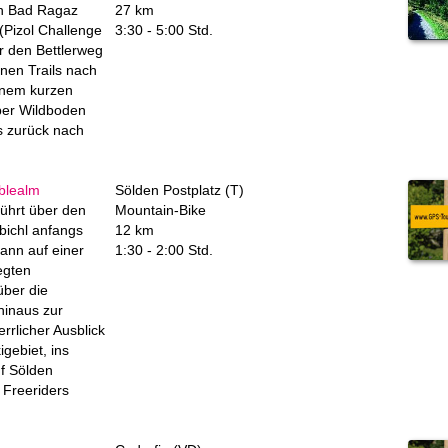
n Bad Ragaz
27 km
 (Pizol Challenge
3:30 - 5:00 Std.
r den Bettlerweg
nen Trails nach
inem kurzen
ber Wildboden
ls zurück nach
blealm
Sölden Postplatz (T)
führt über den
Mountain-Bike
nbichl anfangs
12 km
dann auf einer
1:30 - 2:00 Std.
egten
über die
hinaus zur
rrlicher Ausblick
igebiet, ins
uf Sölden
 Freeriders