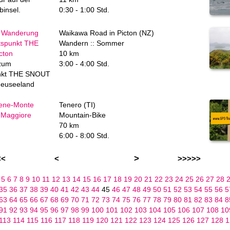
binsel.
0:30 - 1:00 Std.
: Wanderung
Waikawa Road in Picton (NZ)
tspunkt THE
Wandern :: Sommer
cton
10 km
zum
3:00 - 4:00 Std.
unkt THE SNOUT
 Neuseeland
ene-Monte
Tenero (TI)
 Maggiore
Mountain-Bike
70 km
6:00 - 8:00 Std.
>
<<
<
>>>>>
4
5
6
7
8
9
10
11
12
13
14
15
16
17
18
19
20
21
22
23
24
25
26
27
28
35
36
37
38
39
40
41
42
43
44
45
46
47
48
49
50
51
52
53
54
55
56
5
63
64
65
66
67
68
69
70
71
72
73
74
75
76
77
78
79
80
81
82
83
84
8
91
92
93
94
95
96
97
98
99
100
101
102
103
104
105
106
107
108
10
113
114
115
116
117
118
119
120
121
122
123
124
125
126
127
128
1