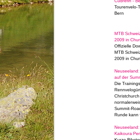
Cudrefin - B
Tourenvelo-T
Bern
MTB Schweiz
2009 in Chur 
Offizielle Do
MTB Schweiz
2009 in Chur
Neuseeland:
auf der Sum
Die Training
Rennvelogü
Christchurch 
normalerweis
Summit-Road
Runde kann v
Neuseeland: 
Kaikoura Pen
Kurze Biketo