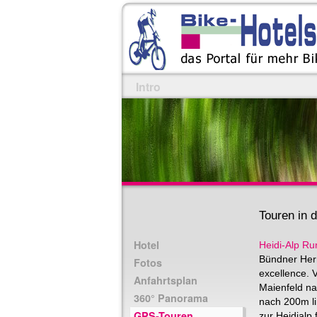
Intro
Touren in
Hotel
Heidi-Alp Ru
Bündner Herr
Fotos
excellence.
Anfahrtsplan
Maienfeld na
360° Panorama
nach 200m l
GPS-Touren
zur Heidialp 