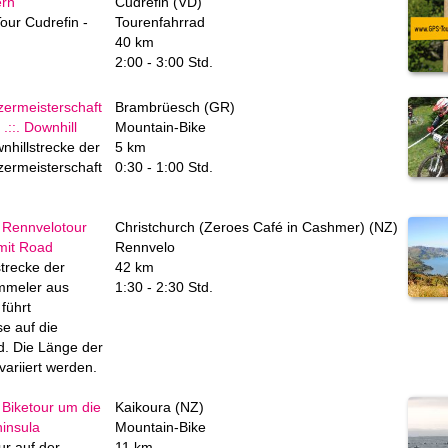
ern
Cudrefin (VD)
our Cudrefin -
Tourenfahrrad
40 km
2:00 - 3:00 Std.
ermeisterschaft
Brambrüesch (GR)
.::. Downhill
Mountain-Bike
wnhillstrecke der
5 km
ermeisterschaft
0:30 - 1:00 Std.
 Rennvelotour
Christchurch (Zeroes Café in Cashmer) (NZ)
mit Road
Rennvelo
strecke der
42 km
mmeler aus
1:30 - 2:30 Std.
führt
e auf die
. Die Länge der
ariiert werden.
Biketour um die
Kaikoura (NZ)
insula
Mountain-Bike
ur auf der
11 km