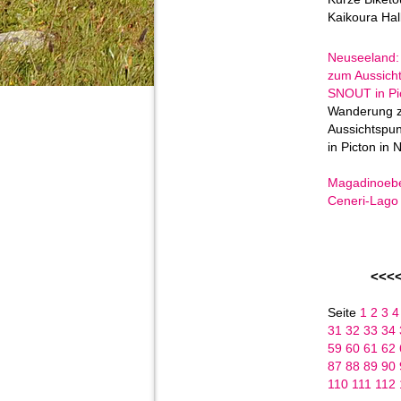
Kaikoura Hal
Neuseeland
zum Aussich
SNOUT in Pi
Wanderung 
Aussichtsp
in Picton in
Magadinoeb
Ceneri-Lago
<<<
Seite
1
2
3
31
32
33
34
59
60
61
62
87
88
89
90
110
111
112