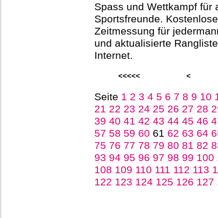
Spass und Wettkampf für a
Sportsfreunde. Kostenlose
Zeitmessung für jederman
und aktualisierte Ranglist
Internet.
<<<<<
<
Seite
1
2
3
4
5
6
7
8
9
10
21
22
23
24
25
26
27
28
39
40
41
42
43
44
45
46
57
58
59
60
61
62
63
64
75
76
77
78
79
80
81
82
93
94
95
96
97
98
99
100
108
109
110
111
112
113
122
123
124
125
126
127