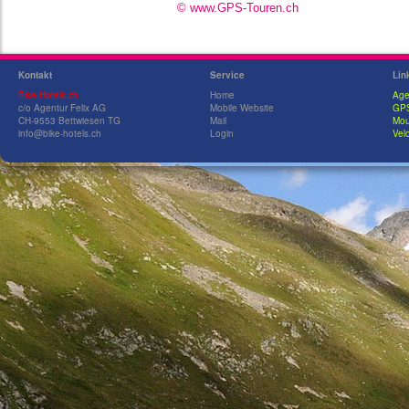
© www.GPS-Touren.ch
Kontakt
Service
Lin
Bike-Hotels.ch
Home
Age
c/o Agentur Felix AG
Mobile Website
GPS
CH-9553 Bettwiesen TG
Mail
Mou
info@bike-hotels.ch
Login
Velo